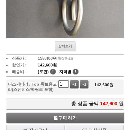
상세보기
상품가 :
158,400원
적립금:1%
할인가 :
142,600원
배송비 :
(조건)
!
지역별
!
디스커버리 / Top 확보용고
142,600
원
+1
-1
리(스텐레스/퀵링크 포함)
총 상품 금액
142,600
원
구매하기