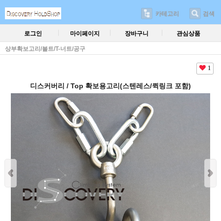
카테고리
검색
로그인
마이페이지
장바구니
관심상품
상부확보고리/볼트/T-너트/공구
1
디스커버리 / Top 확보용고리(스텐레스/퀵링크 포함)